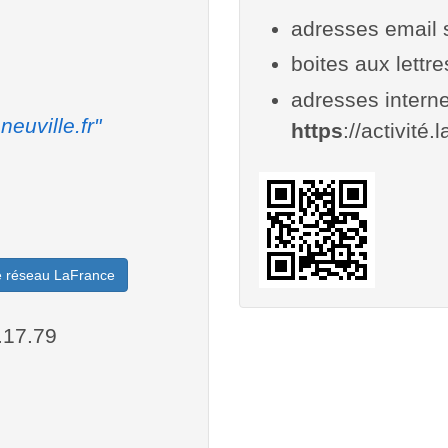
adresses email 
boites aux lettr
adresses interne
neuville.fr"
https
://activité.l
le réseau LaFrance
.17.79