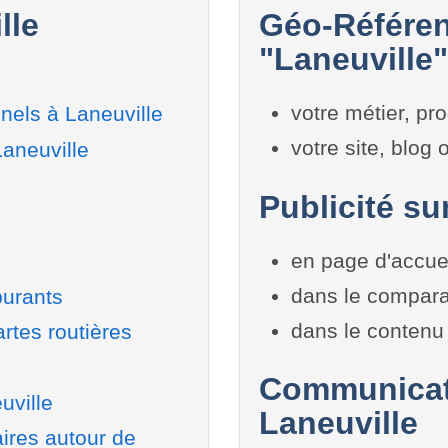
lle
Géo-Référen
"Laneuville"
votre métier, pro
nels à Laneuville
votre site, blog
Laneuville
Publicité sur
en page d'accue
dans le compara
burants
dans le contenu 
rtes routières
Communicati
uville
Laneuville
aires autour de