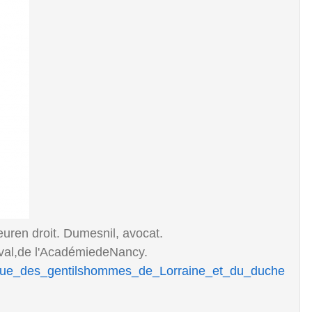
euren droit. Dumesnil, avocat.
ival,de l'AcadémiedeNancy.
talogue_des_gentilshommes_de_Lorraine_et_du_duche